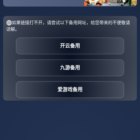
第二节：反击号角
深圳队调整战术，加快转换速度，贺希宁
命中两记远投，打出一波12-0的反击潮，尼克斯暂停后加强
防守，双方陷入胶着，半场结束时深圳队以52-50反超。
第三节：巅峰对决
下半场成为真正的焦点，兰德尔和布伦森
联手发威，尼克斯重夺领先，但深圳队外援萨林杰展现全能
身手，连续助攻顾全得分，自己也在篮下强攻得手，第三节
末，深圳队以78-76保持微弱优势。