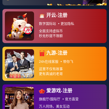
在提升国际影响力，深圳队作为CBA上赛季的总冠军，凭借
其快速攻防和团队配合，获得了外卡资格，直接晋级NBA季
后赛首轮，而他们的对手尼克斯，则是东部老牌劲旅，拥有
丰富的季后赛经验和明星球员，这场对决被媒体誉为“东方与
西方的碰撞”,赛前便吸引了无数目光。
赛前分析：实力对比与心理博弈
尼克斯队以坚实的防守和关键球能力著称，核心球员朱利叶
斯·兰德尔和杰伦·布伦森状态正佳，深圳队则依靠整体篮球，
外援贾里德·萨林杰与本土球星沈梓捷、贺希宁形成三角攻
势，尽管外界普遍看好尼克斯，但深圳队主教练郑永刚强
调“无畏挑战，打出自己的节奏”,球队上下斗志昂扬。
比赛过程：高潮迭起的四节大战