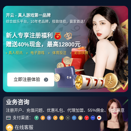
首页
球迷竞猜
正文
开云体育APP下载-东方巨龙崛起，深圳队NBA季后赛
焦点战巅峰对决胜出尼克斯
开云
阅读：230
2026-03-05 08:55:22
在篮球世界的想象边缘，一场前所未有的跨界对决点燃了全
球球迷的热情，NBA季后赛向来是北美豪强的舞台，但今
年，一个意外的名字闯入了焦点战——来自中国CBA的深圳
马可波罗队，在一场被誉为“巅峰对决”的比赛中，深圳队以黑
马之姿，挑战传统强队纽约尼克斯，最终以惊心动魄的方式
胜出,书写了篮球史上的新篇章。
背景：跨界邀请与历史性机遇
随着篮球全球化浪潮的推进，NBA首次尝试跨界邀请赛，旨