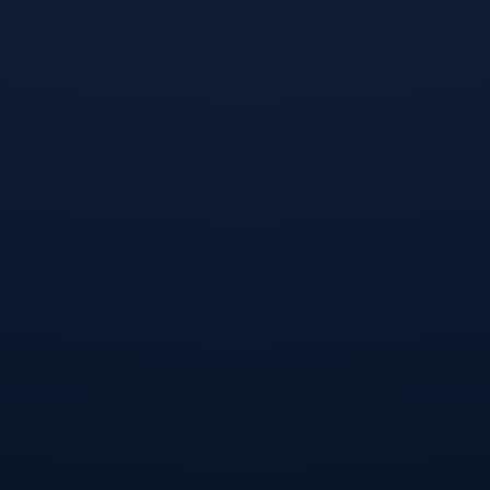
开云体育在线-宿命的博弈，2026
开云体育平台APP-绝境中的黄金
世界杯H组关键战，桑巴压制波斯
连线，2026世界杯D组关键战，葡
铁骑，德布劳内一锤定音
萄牙逆转罗马尼亚，苏亚雷斯带队
发表评论
取胜的默契密码
提交评论