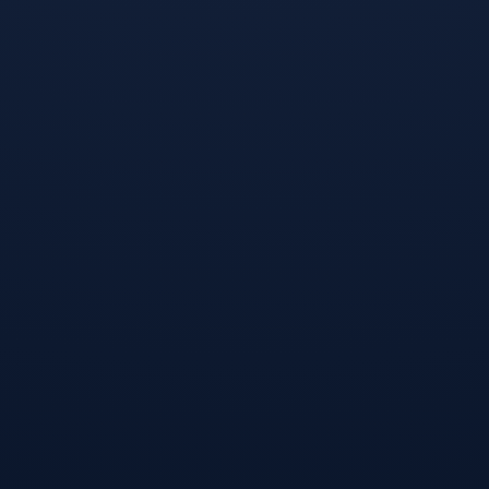
世界杯H组关键战，桑巴压制波斯
连线，2026世界杯D组关键战，葡
铁骑，德布劳内一锤定音
萄牙逆转罗马尼亚，苏亚雷斯带队
取胜的默契密码
开云体育入口-钢铁与荆棘，2026
开云sport-唯一之役，2026世界杯
世界杯生死战，坎塞洛的铁血答卷
G组焦点战，德容独造历史，美国
如何碾碎韩国荣光
对阵挪威的破局时刻
发表评论