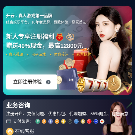
首页
球迷竞猜
正文
开云体育登录-关于瓦伦西亚翻盘尤文，萨拉赫打破历
史纪录的信息
开云
阅读：384
2025-11-21 22:45:55
今天凌晨意甲第15轮，尤文图斯主场大胜乌迪内斯，C罗在本
场比赛表现出色，梅开二度并助攻队友破门，帮助球队以41
赢得新年开门红凭借本场进球，C罗的职业生涯进球数达到75
8个，超越贝利成为 历史 第二射手，仅次于打入759球的比坎
开场第10分钟，乌迪内斯取得良机，德保罗禁区接球低射破
门，但VAR判定其手球；第96分钟，大心脏总裁亲自操刀命
中将比分改写为21，这是C罗职业生涯第702粒进球，距离 历
史 纪录又近了一步同时，这也是C罗代表尤文图斯连续5个联
赛主场取胜进球，成为尤文队史121年首位达成此成就的球员
打入绝杀进球的展开双臂疯狂庆祝本场比赛，C罗除了罚入制