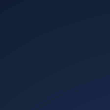
灰熊主帅泰勒·詹金斯苦笑：“我们制定了三套防
中那些‘糟糕的选择’。”