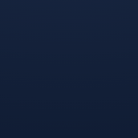
眼球馆上空——那里没有他的球衣，但此刻，他让整个孟菲斯记
待最后一舞的灯光。
人们看到了另一种可能——原来篮球，还可以这样赢。
可以去百度分享获取分享代码输入这里。
的夜
开云体育官网-当英雄从神坛坠
开云体育官网-当桑巴舞步撞上
落，2026世界杯八分之一决
澳洲铁幕，佩德里封神之夜，
赛，奥地利用钢铁意志击碎阿
2026世界杯的宿命轮回
根廷的冠军梦，姆巴佩却成最
耀眼孤星