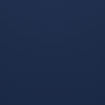
。
“有时候篮球很简单——就是把该死的球投进去。”
篮球本质的辩论
%，高于他赛季平均的59.1%，而他在关键时刻（最后5分钟分差5
，他们用中距离（18投12中）和内线得分（54分）赢下了比
他们在禁区内得分还比湖人多8分，输球的关键在于，他们让德罗赞
德罗赞接球后运球不超过3次就出手时，命中率高达71%。