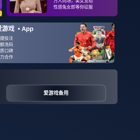
开云体育app-丹麦羽毛球队险胜英格兰羽毛球队，斯里坎特绝境逆转的简单介绍
最近发表
开云体育APP下载-沙漠之狮的独白，当努
涅斯在A组撕开唯一的裂痕—2026世界杯摩洛
开云体育在线-里斯本上空的风暴，当安第
哥对阵罗马尼亚的战术革命
斯之鹰撕裂黄金一代的荣光
开云体育-2026世界杯D组惊天变局，罗马
尼亚铁骑踏碎葡萄牙，哈兰德一己之力定义唯
开云体育app-红色魔鬼的齿轮与蓝色闪电的
一
孤勇，2026世界杯F组，当比利时用体系碾碎
开云sport-没有哈兰德的世界杯？那一刻，
泰国，萨内如何让世界看见自己的影子
他让整个B组记住了自己的唯一
开云体育在线-唯一的夜
开云体育app-当桑巴舞遇上铁闸，范戴克如
何在2026世界杯H组改写巴西对阵斯洛伐克的
开云体育官网-当英雄从神坛坠落，2026世
历史注脚
界杯八分之一决赛，奥地利用钢铁意志击碎阿
开云体育APP下载-德布劳内的孤勇，2026
根廷的冠军梦，姆巴佩却成最耀眼孤星
世界杯C组，一记传球撕裂匈牙利的铁幕
开云体育入口-当足球不再讲情面，2026世