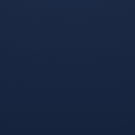
么我们需要他，在这个大家都跑向三分的时代，他提醒我们比赛的
16年发给他的短信截图：“永远别为他们改变你的比赛，中距离是
新字：“德罗赞今晚穿着紫金战衣，跳了一整夜的曼巴之舞。”
致的个人表演，验证了篮球运动的某种永恒真理：
当战术穷尽、
捍卫；德罗赞爆发的不仅是得分数据，更是一种即将失传的比赛