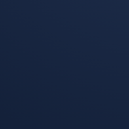
赛后湖人更衣室没有狂欢,只有如释重负的喘息。
勒布朗·詹姆斯搂着德罗赞的肩膀：“这就是为什
根本——把球送进篮筐，无论用什么方式。”
而德罗赞自己,站在更衣柜前，看着手机里科比20
艺术，而艺术永不消亡。”
远在洛杉矶的科比壁画前,不知是谁已经添上了一行
唯一的真相
在这个追求效率至上的篮球时代,德罗赞用一场极
时钟将尽，比赛终究会简化为一对一的灵魂对话
。
湖人赢下的不仅是一场比赛,更是对篮球多样性的