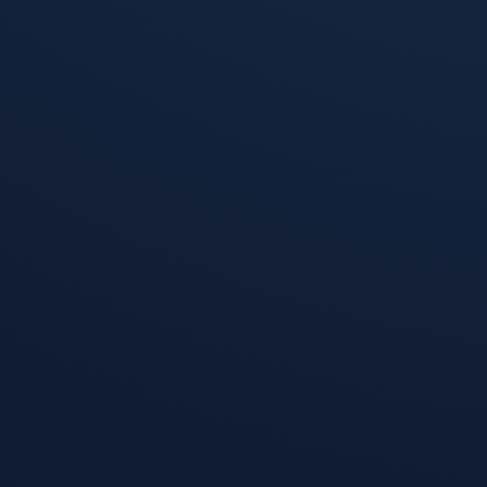
技艺的宣言。
终场哨响时,德罗赞没有立即庆祝，而是抬头看了
住了：有些传统永远不会过时，有些杀手永远在等
而洛杉矶,在太平洋彼岸的深夜里，无数屏幕前的
相关文章
开云体育在线-里斯本上空的风
开云体育在线-唯一
暴，当安第斯之鹰撕裂黄金一
代的荣光