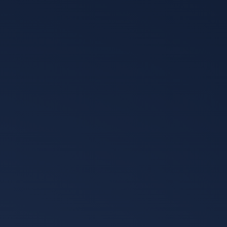
界杯G组，美国如何用钢铁洪流碾碎英格兰的
标签列表
傲慢，而哈兰德用三粒进球宣告新王当立
关注我们
扫一扫关注我们，了解最新精彩内容