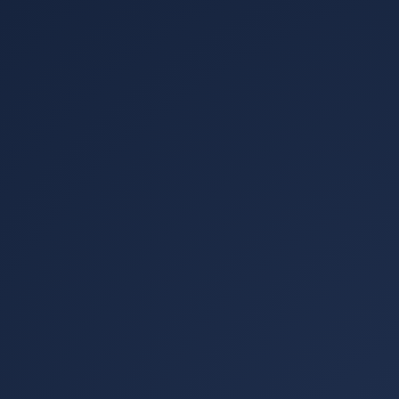
湖人的最后时刻：绝境中的
比赛最后两分钟堪称战术教科书：
2分01秒
：詹姆斯突破分球，安东尼·戴维斯
1分22秒
：灰熊核心莫兰特高难度拉杆上篮