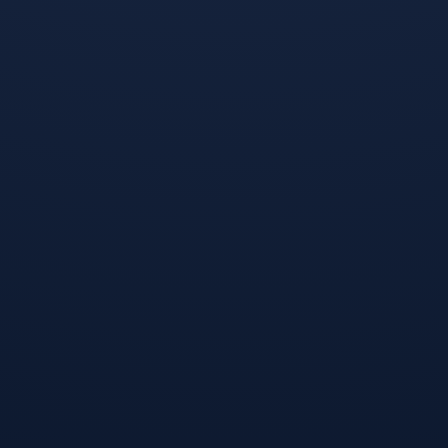
步撞上
开云体育-孤注一掷的绝杀，当
开云体育中国-冰与火的对决，
之夜，
喀麦隆的呼吸与坎塞洛的脚
2026世界杯，奥地利复仇之
轮回
尖，在2026世界杯C组凝固成
战，拉什福德闪耀冰原
永恒
亮多哈
开云体育入口-沙漠风暴中的孤
开云体育平台APP-绿茵孤星，
喀麦
星，2026世界杯G组关键战，
当塔雷米的光芒照亮2026世界
一战封
印度横扫美国，齐耶赫带队取
杯唯一豪门对决
胜背后的唯一性