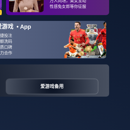
开云体育app-丹麦羽毛球队险胜英格兰羽毛球队，斯里坎特绝境逆转的简单介绍
最近发表
开云体育官网-当英雄从神坛坠落，2026世
界杯八分之一决赛，奥地利用钢铁意志击碎阿
开云体育APP下载-德布劳内的孤勇，2026
根廷的冠军梦，姆巴佩却成最耀眼孤星
世界杯C组，一记传球撕裂匈牙利的铁幕
开云体育入口-当足球不再讲情面，2026世
界杯G组，美国如何用钢铁洪流碾碎英格兰的
开云体育中国-致命一击的独白，当久保建
傲慢，而哈兰德用三粒进球宣告新王当立
英在2026世界杯E组书写加纳的荣耀与波兰的
开云体育入口-红魔破浪，亚洲之光暂熄，2
悲歌
026世界杯F组巅峰对决，比利时铁骑碾碎泰
开云体育在线-唯一的神话，当哈兰德在突
国奇迹，吉鲁以王者之姿定义永恒
尼斯与伊拉克的世界杯争冠战中写下永恒
开云体育登录-伯尔尼的救赎，当苏亚雷斯
的牙齿咬碎命运的枷锁
开云体育官网-当桑巴舞步撞上澳洲铁幕，
佩德里封神之夜，2026世界杯的宿命轮回
开云sport-孤城铁壁，摩洛哥在世界杯关键
积分战中如何以唯一之道压制芬兰
开云体育平台APP-这是一篇为您定制的、