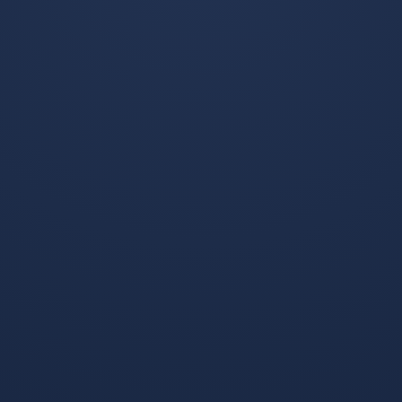
洲式的天赋,把对手架在火上烤的猎人。