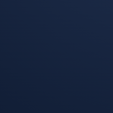
至于匈牙利，他们输得悲壮却不冤，他们遇到了唯
更出人意料的对手，萨卡的那一脚，将喀麦隆的“唯
感的球队，唯一一场用暴力美学覆盖技术流打法的
当萨卡在混合采访区轻声说“我只是做了该做的事”
C组的死亡气息，因这一夜，变得愈发浓烈，而喀
相关文章