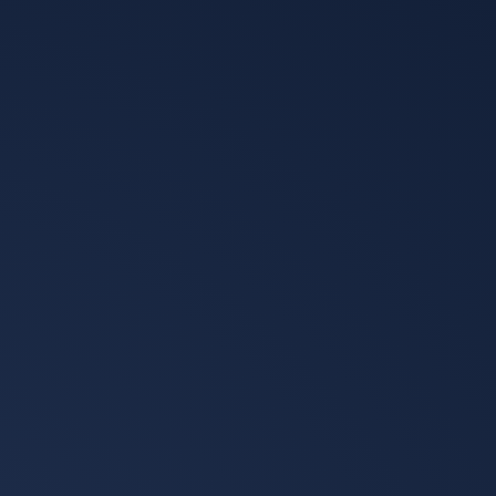
带有强烈叙事张力和唯一性视角的文章
标签列表
关注我们
扫一扫关注我们，了解最新精彩内容