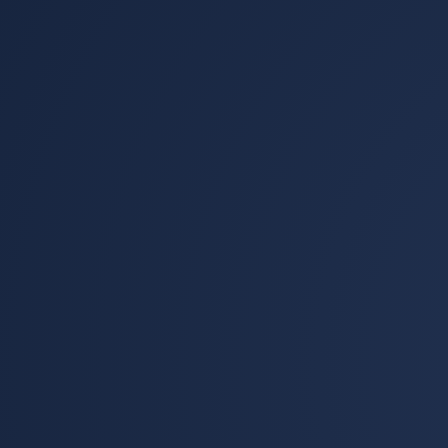
绝杀时刻：历史在此刻结晶
伤停补时第3分钟，当所有人都以为比赛将以沉闷
卫头球解围不远，皮球落在禁区弧顶，萨卡背对球
地，右脚脚后跟轻巧地向后一磕——那是一记只有天
皮球划出一道诡异的抛物线，越过匈牙利门将古拉
1比0，压哨绝杀。
974体育场瞬间陷入沸腾，喀麦隆球员像潮水般
不是狂喜，而是庄严，他跑向角旗区，单膝跪地，
敢在死亡之组逆天改命的非洲雄狮的宣言。
从“被碾压”到“压制者”，喀麦隆完成蜕变
这场比赛的意义，远不止三分，在C组这个强者如