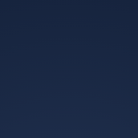
眼泪，但在多哈，这个被喀麦隆归化、继承了“不屈雄狮”基因的
是“抢眼”，而是“唯一的光”。
们只能靠远射碰运气时，萨卡在右路的每一次变向都像在雕刻
送出外脚背弧线，可惜中路包抄的埃坎比在门线上将球打飞，那
门，仿佛在说：“下一次，我自己来。”