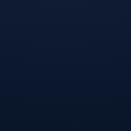
开云体育平台APP-绿茵孤星，当
开云体育APP下载-2026世界杯E
塔雷米的光芒照亮2026世界杯唯
组惊魂夜，泰国力克波兰，费利克
一豪门对决
斯致命一击铸就传奇
发表评论
提交评论