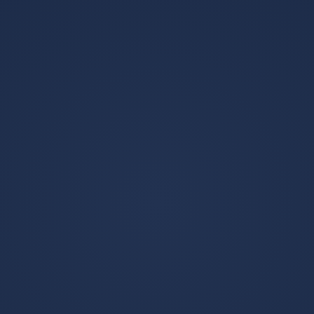
硬对抗下的王者气质
扳平不是终点,萨卡彻底激活了德国队的血性，第78分钟，他
在后场抢断后一路狂奔40米，面对冰岛三人包夹，他选择最
直接的方式——强行起速，从两人之间的缝隙挤过，然后在
禁区线上被第三名后卫拉倒，点球！主裁判毫不犹豫指向十
二码点。
全场目光聚焦,萨卡自己抱起足球，眼神平静得像冰岛冬夜的
冰湖，他深呼吸，助跑，射门——皮球贴着草皮，直窜左下
死角，2比1，德国反超！