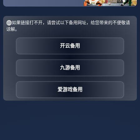
的每一次触球，似乎都在向场边的葡萄牙主帅马丁内斯传递
一个信号：
“你们防得住速度，但你们防不住时间与空间的错
位。”
葡萄牙的“绝境”，源于格列兹曼的“囚笼”
葡萄牙队拥有梦寐以求的超级球星，C罗虽然不再是当年的追
风少年，但他依然是那个关键时刻的终极杀手，全场比赛的
前80分钟，C罗几乎隐身，这并非状态问题，而是格列兹曼用
他的跑动，构建了一座“防守的牢笼”。
格列兹曼不再局限于锋线，他频繁回撤到中场，与荷兰的防
线后腰形成一个“L型”压迫矩阵，只要葡萄牙的B席或B费在中
场拿球转身，格列兹曼必定像幽灵一样出现在他们的传球线
路上，这种极致的预判,让葡萄牙本该行云流水的传控陷入了