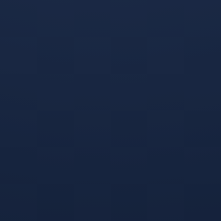
天赋与意志力的“非科学”操作,格列兹曼将带着全场最佳和3分
完美离开。
赛后，格列兹曼没有失落，他走向中圈，向C罗拥抱致意，两
个时代的扛鼎之人,在北美夏夜的风中相视一笑。
D组的棋局才刚刚开始
葡萄牙险胜荷兰，保住了出线主动权，但所有人的心中都明
白，如果荷兰队能留住格列兹曼这么踢下去，他们依然是D组
出线的最大热门，这一夜，格列兹曼用他教科书级别的表
现，证明了一件事：
在足球场上，数据有时会骗人，但战术
的影响力永远不会说谎。
你是否也为这样一场“唯一”的经典之战而心潮澎湃？欢迎在评
论区留下你的看法，让我们在文字中,重温那晚的惊心动魄。