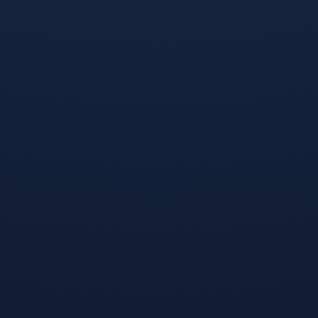
相关文章
开云体育APP下载-沙漠之狮的独
开云体育-2026世界杯D组惊天变
白，当努涅斯在A组撕开唯一的裂
局，罗马尼亚铁骑踏碎葡萄牙，哈
痕—2026世界杯摩洛哥对阵罗马
兰德一己之力定义唯一
尼亚的战术革命
开云体育APP下载-德布劳内的孤
开云体育登录-伯尔尼的救赎，当
勇，2026世界杯C组，一记传球撕
苏亚雷斯的牙齿咬碎命运的枷锁
裂匈牙利的铁幕