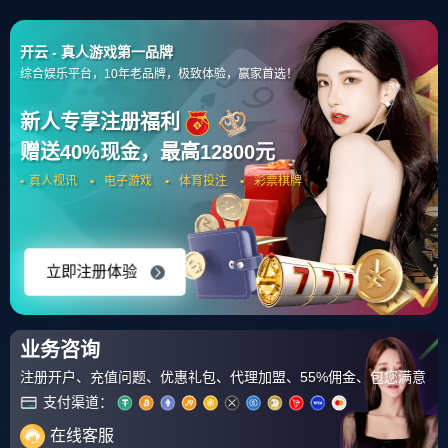
首页
赛程与积分
正文
开云体育官网-传控之殇，2026世界杯D组焦点战，格
列兹曼导演经典一役，葡萄牙绝境求生险胜荷兰
开云
阅读：238
2026-05-20 12:00:17
开篇：死亡之组的宿命对决
2026年的夏天，北美大陆的热情被一场足以载入史册的足球
盛宴彻底点燃，世界杯D组，这个被全球媒体誉为“死亡之
组”的牢笼，迎来了最具戏剧性的一夜：葡萄牙对阵荷兰，这
不是一场简单的第二轮小组赛，这是两种足球哲学的正面碰
撞，是C罗时代余晖与荷兰新黄金一代的惨烈搏杀，全场哨响
的那一刻，比分定格在2-1，葡萄牙险胜，但真正让这场比赛
在历史长河中烙下“唯一”印记的，既不是绝杀的狂欢，也不是
橙衣军团的悲壮，而是一个法国人的名字——
安托万·格列兹