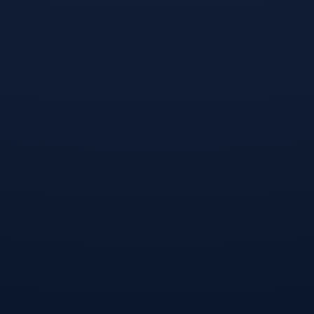
开云sport-孤城铁壁，摩洛哥在世
开云体育-宿命的回响，2026世界
界杯关键积分战中如何以唯一之道
杯重现历史性对决，突尼斯强硬完
压制芬兰
胜丹麦，费利克斯一战封神
开云体育入口-唯一之战，2026世
开云体育官网-当足球超越地缘，2
界杯C组，德国战车碾碎樱花，迪
026世界杯G组焦点战，费利克斯
亚斯临场封神
临场变阵导演印度史诗级逆转美国
发表评论