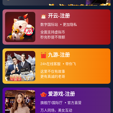
辛格的十指关——这位效力于孟买城队的门将，本场比赛已
经贡献了11次扑救。
印度队在开场第12分钟由队长切特里头球破门,那是他们整个
上半场唯一一次射正，却让整个温布利陷入了死寂，下半
场，英格兰凭借贝林厄姆的远射扳平比分，此后，局面彻底
倒向英格兰，印度队几乎被压制在本方半场，连一次像样的
反击都组织不起来。
罗德里戈是谁？
在印度球迷的心中,罗德里戈·席尔瓦——不，不是皇马的罗德
里戈，而是印度归化球员、全名罗德里戈·德·索萨·席尔瓦
——是一个争议的存在，他出生在巴西圣保罗，22岁前从未
踏上过印度次大陆，却因为祖母拥有印度血统，被印度足协
归化入队，自2024年首秀以来，他始终未能赢得印度球迷的