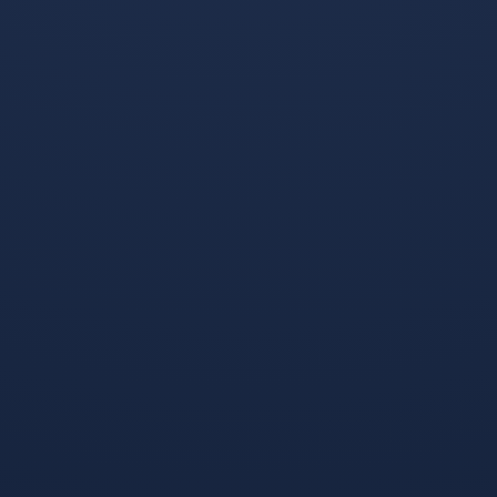
豪门，这也是印度队自1950年首次参加世界杯以来，第一场
对阵球队世界排名前十的胜利，更重要的是，这场比赛彻底
改写了人们对“足球边缘国家”的刻板印象——归化球员不是球
队的耻辱，而是通往胜利的钥匙；压哨绝杀不是偶然，而是
坚持到底的必然。
赛后,罗德里戈跪在草皮上，泪水模糊了双眼，他说：“我知道
自己不是纯正的印度人，但这一刻，我为自己能穿上这件蓝
色球衣感到骄傲。”而英格兰主帅索斯盖特则在新闻发布会上
沉默良久，只说了一句：“足球，永远不属于纸面实力。”
2026年的这个夜晚,世界足坛见证了一场独一无二的比赛，当
恒河之蓝淹没三狮军团的骄傲，当巴西血脉为印度足球点燃
灯火，当压哨绝杀成为历史书页上的标点——我们终于明
白，足球之所以伟大，正是因为它在每一个看似不可能的时