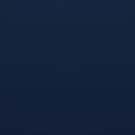
刻，都愿意为坚持者敞开奇迹的大门。
相关文章
开云体育登录-构思
开云体育官网-恒河之怒，当印度
风暴碾过南美雄鹰，萨内用足球书
写新神谕
开云体育app-蓝白风暴与枫叶之
开云体育在线-柏林之夜，太阳照
殇，2026巅峰对决，加维点燃哥
常升起，当德意志的铁血遇上福登
伦比亚的狂欢之夜
的致命一击