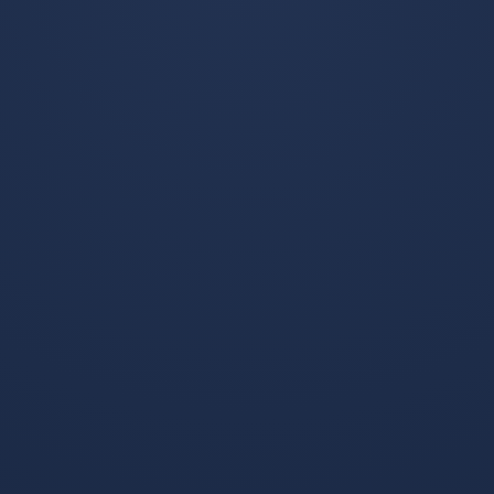
是人球分过过掉了斯通斯！马奎尔在他面前，他用脚尖捅了
一下球，马奎尔转身慢了！现在他单刀了！拉姆斯代尔还在
往回跑！他射门了——不，他不是射门，他扣过了拉姆斯代
尔！空门！球进了！球进了！罗德里戈·席尔瓦！第90+5分
钟！绝杀！”
解说员的声音已经变形,全世界数百万电视机前的观众都在这
一刻屏住了呼吸，没有人相信自己的眼睛——印度队，世界
排名第97位的印度队，在世界杯小组赛中，压哨绝杀了英格
兰。
唯一性的意义
这场比赛的唯一性,远远不止于比分。
这是世界杯历史上,第一次有南亚球队在小组赛阶段绝杀传统