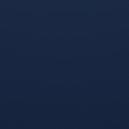
19年全年，特斯拉交付了约3675万台车辆，同比增长50%，
完成了马斯克设定的3640万辆的全年目标而从今天开始，特
斯拉中国制造将正式开始贡献数据，上海超级工厂的初始阶
段的产能为；哈登首节比赛就火力全开，投中4个三分，4个
两分，两次罚球命中并送出4次助攻，单节贡献22分4次助攻
最低估算，哈登首节也为。
在30米*2蛇形跑比赛现场，副小队长黄镇以15秒81的好成绩
再次打破自己的纪录，为大理的风花雪月增添了一道亮丽的
风景 “最后；内附火力全开电影MV写真书+音乐大事纪写真全
纪录这次新歌加精选火力全开，推出豪华大开本的大包装，
推出两款风格迥然不同的双封面一版是最近爱上品茗的王力
宏，转化火力全开的视觉概念，站在爆炸后的尘烟里依然气
定神闲的拿著茶杯喝茶，充满了禅意，也是他对中国文化独