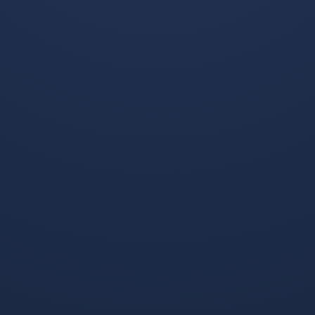
据1月3日特斯拉公布的数据，在2019年第四季度，实现了创
纪录的近105万的车辆产量和创纪录的约112万台车辆交付20