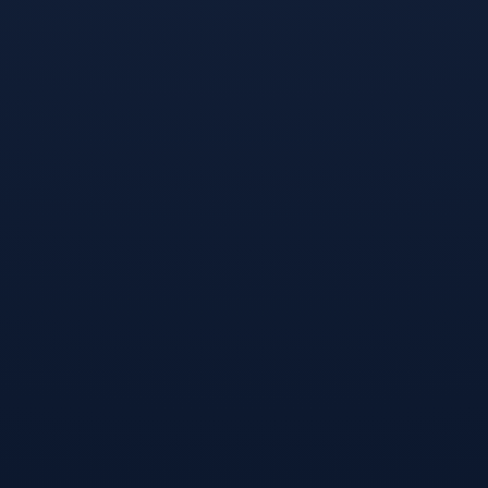
苏亚雷斯的牙齿咬碎命运的枷锁
界杯关键积分战中如何以唯一之道
压制芬兰
开云体育-宿命的回响，2026世界
开云体育入口-唯一之战，2026世
杯重现历史性对决，突尼斯强硬完
界杯C组，德国战车碾碎樱花，迪
胜丹麦，费利克斯一战封神
亚斯临场封神
开云体育官网-当足球超越地缘，2
开云体育在线-冰与火的挽歌，当
026世界杯G组焦点战，费利克斯
泰国之矛刺穿北欧冰墙，哈兰德在
临场变阵导演印度史诗级逆转美国
F组预言了一个新纪元
发表评论