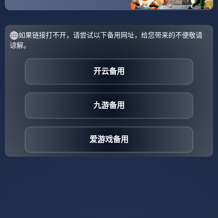
事情是这样的：由于喀麦隆与厄瓜多尔的比赛中，现场响起
了震耳欲聋的“萨卡之歌”——那本是英格兰球迷在看台上自发
为这位阿森纳球星创作的助威曲，但此时，它被喀麦隆球迷
借用来制造心理干扰，更关键的是，萨卡本人在场边热身
——原来，由于赛程安排，英格兰的末轮比赛在同一体育场
的次场进行，萨卡随队提前进场热身，他仅仅是在边线外做
折返跑，却让厄瓜多尔后卫线瞬间出现了注意力涣散：他们
以为萨卡要替补上场？不,他们下意识地认为英格兰的战术安
排会与喀麦隆有关联？
这种“萨卡在场边”的心理暗示，让厄瓜多尔后卫在第41分钟出
现了一次致命的传球失误，喀麦隆前锋阿布巴卡尔断球后单
刀破门,1比1。
下半场，萨卡干脆坐到了替补席前排，频繁与喀麦隆球员的
替补席递水、微笑，这一系列“非战术动作”被摄像机反复捕