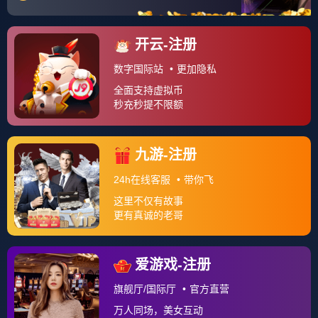
是的，英格兰的萨卡，却在这场B组出线关键战中，成为了真
正的胜负手，你可能会疑惑：为何英格兰球员会决定一场喀
麦隆与厄瓜多尔的生死对决？答案藏在小组赛的赛程结构和
战术博弈里。
B组前两轮结束后，英格兰两战全胜提前锁定头名，末轮他们
将对阵早已出局的垫底球队，而喀麦隆与厄瓜多尔之间，则
是一场“赢球即出线”的残酷单挑，一个微妙的变量出现了——
喀麦隆为了这场生死战，曾在首战与英格兰的比赛中让主力
后腰轮休，付出惨败代价；而厄瓜多尔则在与英格兰的次战
中拼尽全场，最终1比2惜败,体能消耗巨大。
可真正的战术转折点，发生在喀麦隆与厄瓜多尔的上半场第3
8分钟，厄瓜多尔凭借一次边路快攻由瓦伦西亚头球破门，将
喀麦隆逼入绝境，如果比分维持到终场,厄瓜多尔将凭借这粒