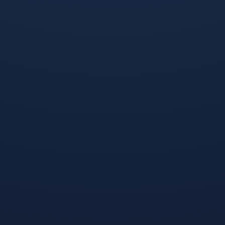
相关文章
开云体育APP下载-德布劳内的孤
开云体育登录-伯尔尼的救赎，当
勇，2026世界杯C组，一记传球撕
苏亚雷斯的牙齿咬碎命运的枷锁
裂匈牙利的铁幕
开云sport-孤城铁壁，摩洛哥在世
开云体育-宿命的回响，2026世界
界杯关键积分战中如何以唯一之道
杯重现历史性对决，突尼斯强硬完
压制芬兰
胜丹麦，费利克斯一战封神